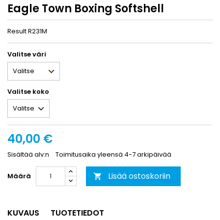
Eagle Town Boxing Softshell
Result R231M
Valitse väri
Valitse koko
40,00 €
Sisältää alv:n
Toimitusaika yleensä 4-7 arkipäivää
Lisää ostoskoriin
Määrä

KUVAUS
TUOTETIEDOT