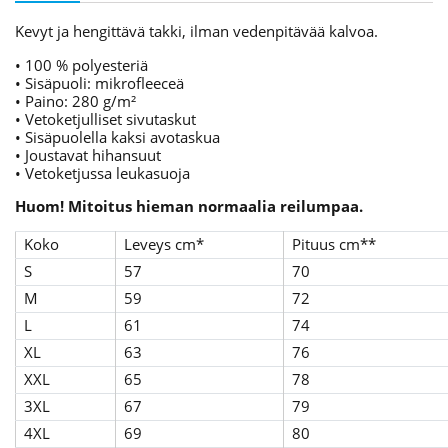
Kevyt ja hengittävä takki, ilman vedenpitävää kalvoa.
• 100 % polyesteriä
• Sisäpuoli: mikrofleeceä
• Paino: 280 g/m²
• Vetoketjulliset sivutaskut
• Sisäpuolella kaksi avotaskua
• Joustavat hihansuut
• Vetoketjussa leukasuoja
Huom! Mitoitus hieman normaalia reilumpaa.
Koko
Leveys cm*
Pituus cm**
S
57
70
M
59
72
L
61
74
XL
63
76
XXL
65
78
3XL
67
79
4XL
69
80