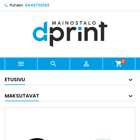
Puhelin:
0449702193
0



shopping_cart
ETUSIVU
MAKSUTAVAT