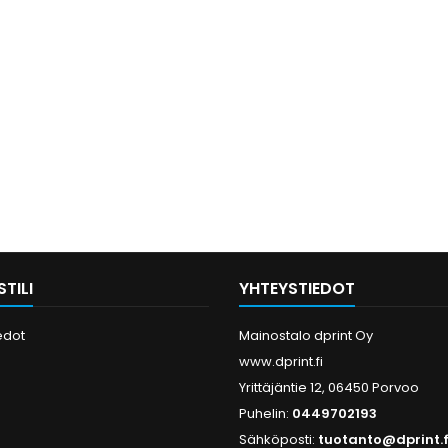
TILI
YHTEYSTIEDOT
edot
Mainostalo dprint Oy
www.dprint.fi
Yrittäjäntie 12, 06450 Porvoo
Puhelin:
0449702193
Sähköposti:
tuotanto@dprint.f