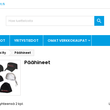
.fi

DOT
YRITYSTIEDOT
OMAT VERKKOKAUPAT
i Ry
Päähineet
Päähineet
 yhteensä 2 kpl.