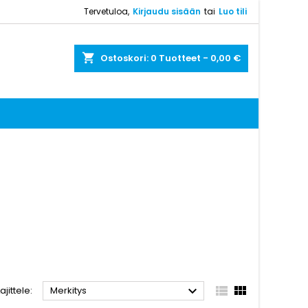
Tervetuloa,
Kirjaudu sisään
tai
Luo tili
shopping_cart
Ostoskori:
0
Tuotteet - 0,00 €



Lajittele:
Merkitys