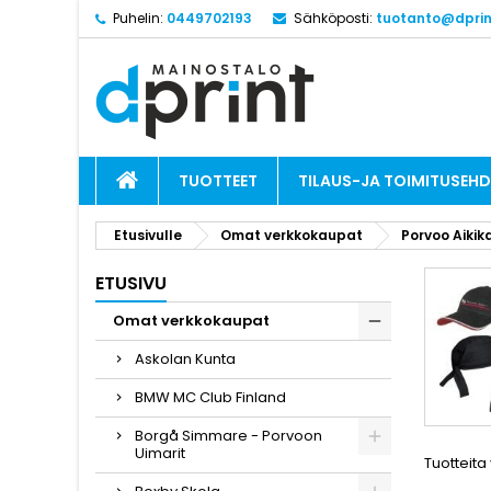
Puhelin:
0449702193
Sähköposti:
tuotanto@dprint
TUOTTEET
TILAUS-JA TOIMITUSEH
Etusivulle
Omat verkkokaupat
Porvoo Aikika
ETUSIVU
Omat verkkokaupat
Askolan Kunta
BMW MC Club Finland
Borgå Simmare - Porvoon
Uimarit
Tuotteita