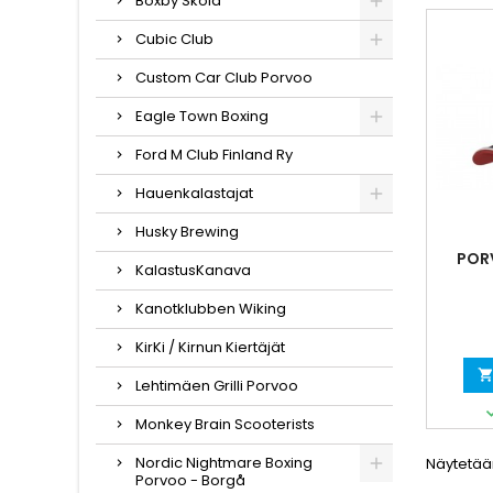
Boxby Skola
Cubic Club
Custom Car Club Porvoo
Eagle Town Boxing
Ford M Club Finland Ry
Hauenkalastajat
Husky Brewing
PORV
KalastusKanava
Kanotklubben Wiking
KirKi / Kirnun Kiertäjät
Lehtimäen Grilli Porvoo
Monkey Brain Scooterists
Nordic Nightmare Boxing
Näytetään
Porvoo - Borgå