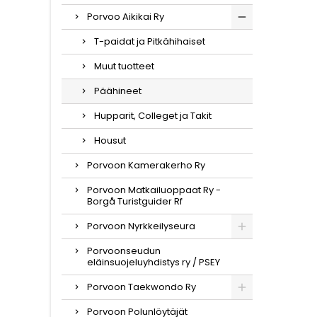
Porvoo Aikikai Ry
T-paidat ja Pitkähihaiset
Muut tuotteet
Päähineet
Hupparit, Colleget ja Takit
Housut
Porvoon Kamerakerho Ry
Porvoon Matkailuoppaat Ry -
Borgå Turistguider Rf
Porvoon Nyrkkeilyseura
Porvoonseudun
eläinsuojeluyhdistys ry / PSEY
Porvoon Taekwondo Ry
Porvoon Polunlöytäjät