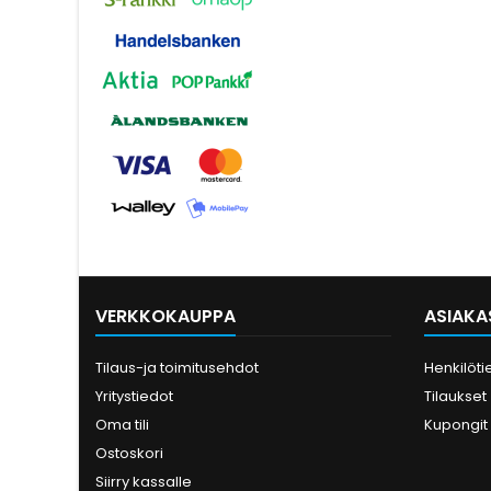
VERKKOKAUPPA
ASIAKAS
Tilaus-ja toimitusehdot
Henkilöti
Yritystiedot
Tilaukset
Oma tili
Kupongit
Ostoskori
Siirry kassalle