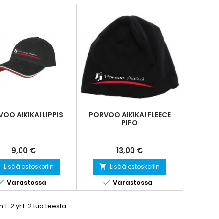
OO AIKIKAI LIPPIS
PORVOO AIKIKAI FLEECE
PIPO
Hinta
Hinta
9,00 €
13,00 €
Lisää ostoskoriin
Lisää ostoskoriin




Varastossa
Varastossa
 1-2 yht. 2 tuotteesta