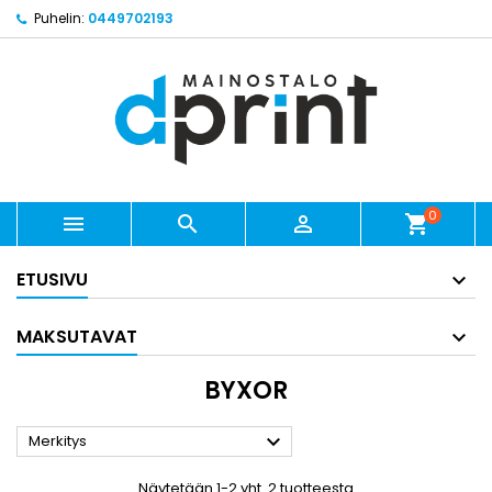
Puhelin:
0449702193
0



shopping_cart
ETUSIVU
MAKSUTAVAT
BYXOR

Merkitys
Näytetään 1-2 yht. 2 tuotteesta