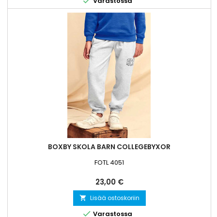

Varastossa
BOXBY SKOLA BARN COLLEGEBYXOR
FOTL 4051
Hinta
23,00 €
Lisää ostoskoriin


Varastossa