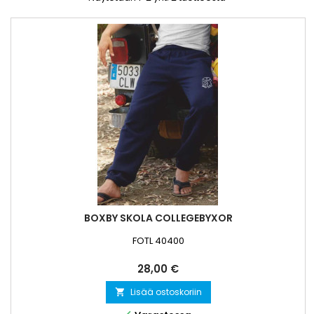
BOXBY SKOLA COLLEGEBYXOR
FOTL 40400
Hinta
28,00 €
Lisää ostoskoriin
