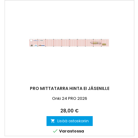
PRO MITTATARRA HINTA EI JÄSENILLE
Onki 24 PRO 2026
Hinta
28,00 €
Lisää ostoskoriin


Varastossa