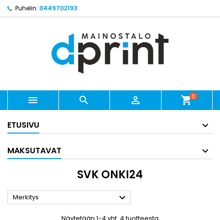
Puhelin:
0449702193
0



shopping_cart
ETUSIVU
MAKSUTAVAT
SVK ONKI24

Merkitys
Näytetään 1-4 yht. 4 tuotteesta