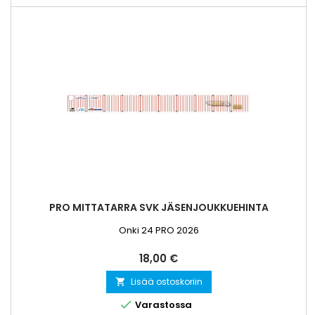
PRO MITTATARRA SVK JÄSENJOUKKUEHINTA
Onki 24 PRO 2026
Hinta
18,00 €
Lisää ostoskoriin


Varastossa