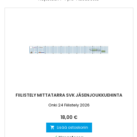
FIILISTELY MITTATARRA SVK JÄSENJOUKKUEHINTA
Onki 24 Fiilistely 2026
Hinta
18,00 €
Lisää ostoskoriin
