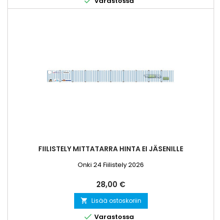

Varastossa
FIILISTELY MITTATARRA HINTA EI JÄSENILLE
Onki 24 Fiilistely 2026
Hinta
28,00 €
Lisää ostoskoriin


Varastossa