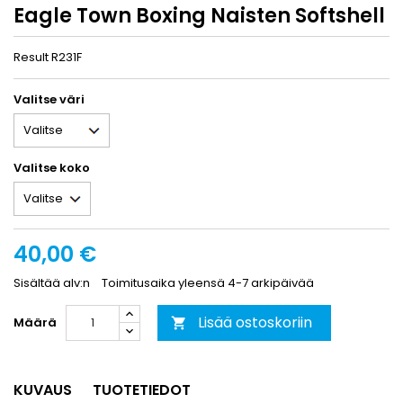
Eagle Town Boxing Naisten Softshell
Result R231F
Valitse väri
Valitse koko
40,00 €
Sisältää alv:n
Toimitusaika yleensä 4-7 arkipäivää
Lisää ostoskoriin
Määrä

KUVAUS
TUOTETIEDOT