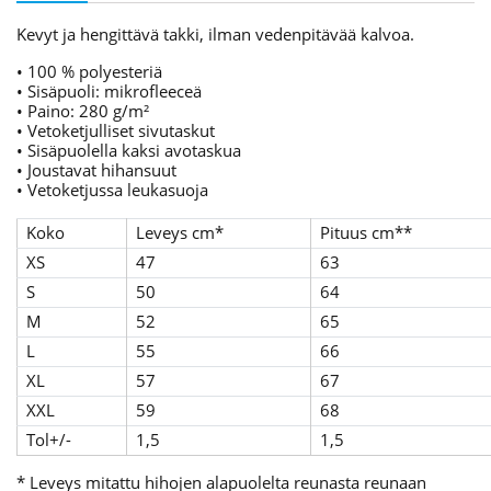
Kevyt ja hengittävä takki, ilman vedenpitävää kalvoa.
• 100 % polyesteriä
• Sisäpuoli: mikrofleeceä
• Paino: 280 g/m²
• Vetoketjulliset sivutaskut
• Sisäpuolella kaksi avotaskua
• Joustavat hihansuut
• Vetoketjussa leukasuoja
Koko
Leveys cm*
Pituus cm**
XS
47
63
S
50
64
M
52
65
L
55
66
XL
57
67
XXL
59
68
Tol+/-
1,5
1,5
* Leveys mitattu hihojen alapuolelta reunasta reunaan