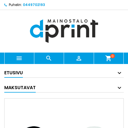
Puhelin:
0449702193
0



shopping_cart
ETUSIVU
MAKSUTAVAT