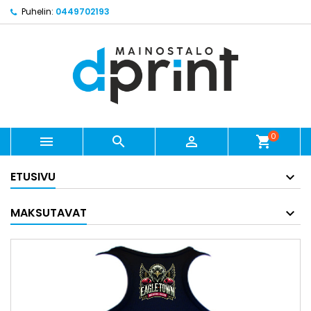
Puhelin:
0449702193
0



shopping_cart
ETUSIVU
MAKSUTAVAT