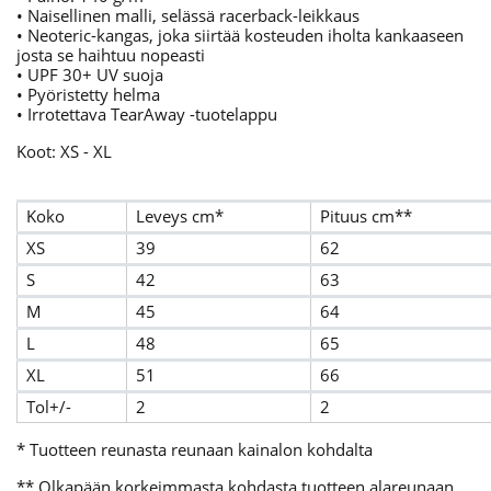
• Naisellinen malli, selässä racerback-leikkaus
• Neoteric-kangas, joka siirtää kosteuden iholta kankaaseen
josta se haihtuu nopeasti
• UPF 30+ UV suoja
• Pyöristetty helma
• Irrotettava TearAway -tuotelappu
Koot: XS - XL
Koko
Leveys cm*
Pituus cm**
XS
39
62
S
42
63
M
45
64
L
48
65
XL
51
66
Tol+/-
2
2
* Tuotteen reunasta reunaan kainalon kohdalta
** Olkapään korkeimmasta kohdasta tuotteen alareunaan