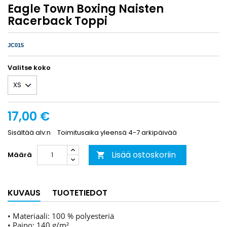
Eagle Town Boxing Naisten
Racerback Toppi
JC015
Valitse koko
17,00 €
Sisältää alv:n
Toimitusaika yleensä 4-7 arkipäivää
Lisää ostoskoriin
Määrä

KUVAUS
TUOTETIEDOT
• Materiaali: 100 % polyesteriä
• Paino: 140 g/m²