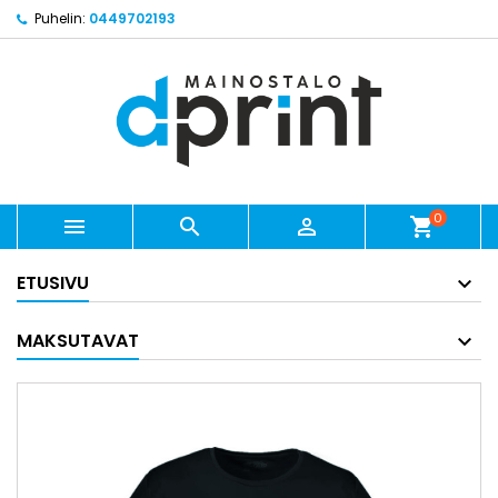
Puhelin:
0449702193
0



shopping_cart
ETUSIVU
MAKSUTAVAT