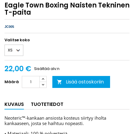
Eagle Town Boxing Naisten Tekninen
T-paita
JC005
Valitse koko
22,00 €
Sisältää alv:n
Lisää ostoskoriin
Määrä

KUVAUS
TUOTETIEDOT
Neoteric™-kankaan ansiosta kosteus siirtyy iholta
kankaaseen, josta se haihtuu nopeasti.
• Materiaali: 100 % polyesteriä