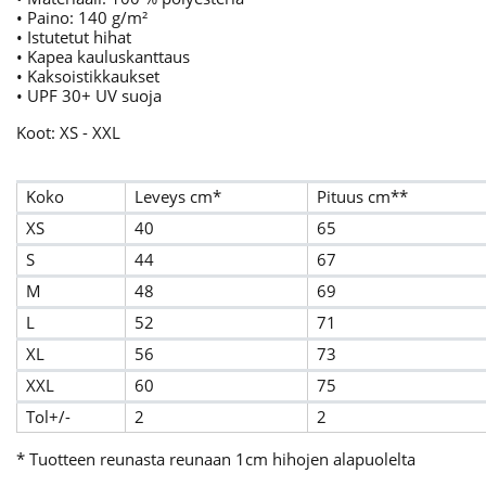
• Paino: 140 g/m²
• Istutetut hihat
• Kapea kauluskanttaus
• Kaksoistikkaukset
• UPF 30+ UV suoja
Koot: XS - XXL
Koko
Leveys cm*
Pituus cm**
XS
40
65
S
44
67
M
48
69
L
52
71
XL
56
73
XXL
60
75
Tol+/-
2
2
* Tuotteen reunasta reunaan 1cm hihojen alapuolelta