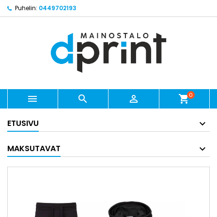
Puhelin:
0449702193
0



shopping_cart
ETUSIVU
MAKSUTAVAT