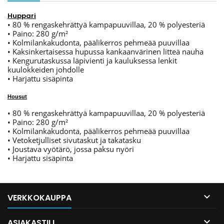
Huppari
• 80 % rengaskehrättyä kampapuuvillaa, 20 % polyesteriä
• Paino: 280 g/m²
• Kolmilankakudonta, päälikerros pehmeää puuvillaa
• Kaksinkertaisessa hupussa kankaanvärinen litteä nauha
• Kengurutaskussa läpivienti ja kauluksessa lenkit
kuulokkeiden johdolle
• Harjattu sisäpinta
Housut
• 80 % rengaskehrättyä kampapuuvillaa, 20 % polyesteriä
• Paino: 280 g/m²
• Kolmilankakudonta, päälikerros pehmeää puuvillaa
• Vetoketjulliset sivutaskut ja takatasku
• Joustava vyötärö, jossa paksu nyöri
• Harjattu sisäpinta

VERKKOKAUPPA

ASIAKASTILI