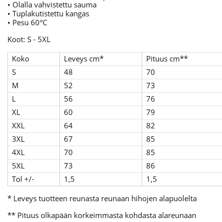
• Olalla vahvistettu sauma
• Tuplakutistettu kangas
• Pesu 60°C
Koot: S - 5XL
Koko
Leveys cm*
Pituus cm**
S
48
70
M
52
73
L
56
76
XL
60
79
XXL
64
82
3XL
67
85
4XL
70
85
5XL
73
86
Tol +/-
1,5
1,5
* Leveys tuotteen reunasta reunaan hihojen alapuolelta
** Pituus olkapään korkeimmasta kohdasta alareunaan