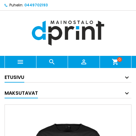
Puhelin:
0449702193
0



shopping_cart
ETUSIVU
MAKSUTAVAT