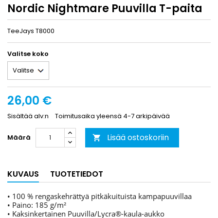
Nordic Nightmare Puuvilla T-paita
TeeJays T8000
Valitse koko
26,00 €
Sisältää alv:n
Toimitusaika yleensä 4-7 arkipäivää
Lisää ostoskoriin
Määrä

KUVAUS
TUOTETIEDOT
• 100 % rengaskehrättyä pitkäkuituista kampapuuvillaa
• Paino: 185 g/m²
• Kaksinkertainen Puuvilla/Lycra®-kaula-aukko