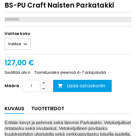
BS-PU Craft Naisten Parkatakki
1905992
Valitse koko
127,00 €
Sisältää alv:n
Toimitusaika yleensä 4-7 arkipäivää
Lisää ostoskoriin
Määrä

KUVAUS
TUOTETIEDOT
Erittäin kevyt ja pehmeä sekä lämmin Parkatakki. Vetoketjulliset
rintatasku sekä sivutaskut. Vetoketjullinen povitasku
kuulokejohdon ulostulolla sekä verkkopovitasku toisella puolella.