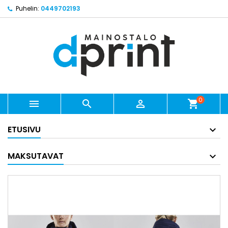
Puhelin:
0449702193
0



shopping_cart
ETUSIVU
MAKSUTAVAT