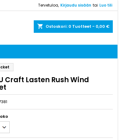
Tervetuloa,
Kirjaudu sisään
tai
Luo tili
shopping_cart
Ostoskori:
0
Tuotteet - 0,00 €
acket
U Craft Lasten Rush Wind
et
7381
koko