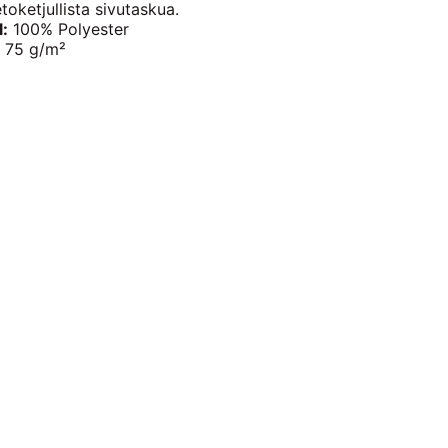
toketjullista sivutaskua.
l:
100% Polyester
75 g/m²