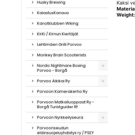
Husky Brewing
Kaksi ve
Materia
KalastusKanava
Weight:
Kanotklubben Wiking
KirKi / Kirnun Kiertäjät
Lehtimäen Grilli Porvoo
Monkey Brain Scooterists
Nordic Nightmare Boxing
Porvoo - Borgå
Porvoo Aikikai Ry
Porvoon Kamerakerho Ry
Porvoon Matkailuoppaat Ry -
Borgå Turistguider Rf
Porvoon Nyrkkeilyseura
Porvoonseudun
eläinsuojeluyhdistys ry / PSEY