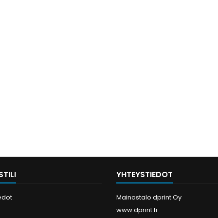
TILI
YHTEYSTIEDOT
edot
Mainostalo dprint Oy
www.dprint.fi