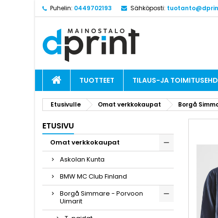
Puhelin:
0449702193
Sähköposti:
tuotanto@dprint
TUOTTEET
TILAUS-JA TOIMITUSEH
Etusivulle
Omat verkkokaupat
Borgå Simma
ETUSIVU
Omat verkkokaupat
Askolan Kunta
BMW MC Club Finland
Borgå Simmare - Porvoon
Uimarit