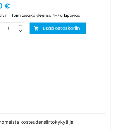
0 €
alv:n
Toimitusaika yleensä 4-7 arkipäivää
Lisää ostoskoriin

rinomaista kosteudensiirtokykyä ja