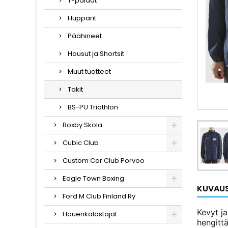
T-paidat
Hupparit
Päähineet
Housut ja Shortsit
Muut tuotteet
Takit
BS-PU Triathlon
Boxby Skola
Cubic Club
Custom Car Club Porvoo
Eagle Town Boxing
KUVAU
Ford M Club Finland Ry
Kevyt ja
Hauenkalastajat
hengittä