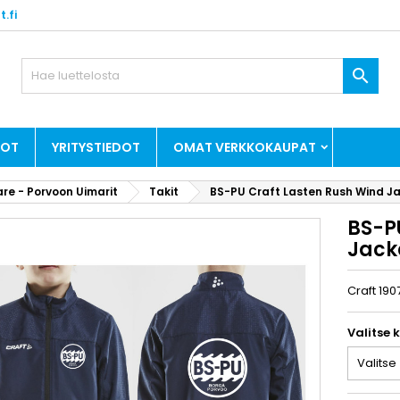
.fi

DOT
YRITYSTIEDOT
OMAT VERKKOKAUPAT
re - Porvoon Uimarit
Takit
BS-PU Craft Lasten Rush Wind J
BS-P
Jack
Craft 190
Valitse 