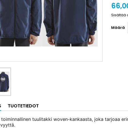
66,0
Sisältää 
Määrä
S
TUOTETIEDOT
 toiminnallinen tuulitakki woven-kankaasta, joka tarjoaa e
vyyttä.