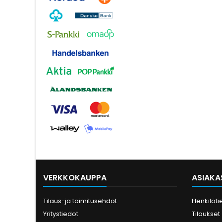
VERKKOKAUPPA
ASIAKAS
Tilaus-ja toimitusehdot
Henkilöti
Yritystiedot
Tilaukset