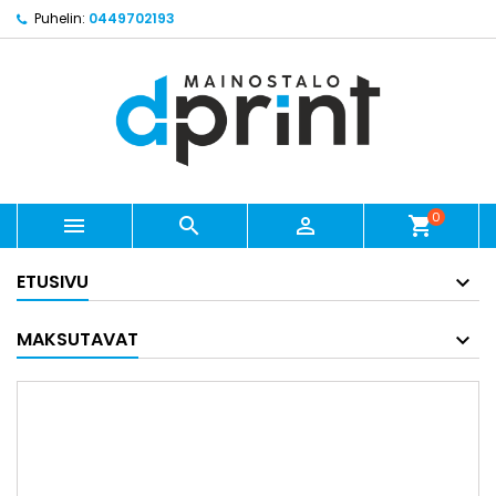
Puhelin:
0449702193
0



shopping_cart
ETUSIVU
MAKSUTAVAT