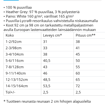
• 100 % puuvillaa
• Heather Grey: 97 % puuvillaa, 3 % polyesteriä
• Paino: White 160 g/m², värilliset 165 g/m²
• Puuvilla-Lycra®-resorikaulus vahvistetulla niskasaumalla
• Koot 92 cm ja 98 cm on tarkastettu metallipaljastimen
avulla Euroopan lastenvaatteiden lainsäädännön mukaan
Koko
Leveys cm*
Pituus cm**
1-2/92cm
31
38
2-3/98cm
33
41
3-4/104cm
38
45
5-6/116cm
40,5
50
7-8/128cm
43
55
9-11/140cm
46
60
12-13/152cm
48,5
65
14-15/164cm
53,5
72
Tol+/-
2,5
2,5
* Tuotteen reunasta reunaan 2 cm hihojen alapuolelta