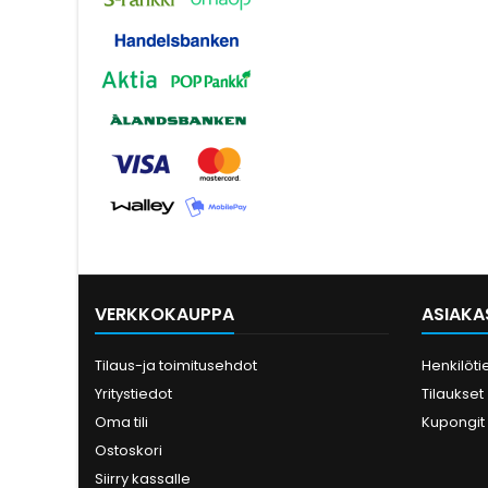
VERKKOKAUPPA
ASIAKAS
Tilaus-ja toimitusehdot
Henkilöti
Yritystiedot
Tilaukset
Oma tili
Kupongit
Ostoskori
Siirry kassalle