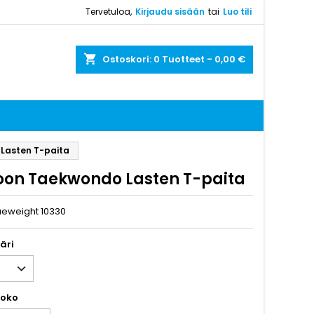
Tervetuloa,
Kirjaudu sisään
tai
Luo tili
shopping_cart
Ostoskori:
0
Tuotteet - 0,00 €
Lasten T-paita
oon Taekwondo Lasten T-paita
ueweight 10330
väri
koko