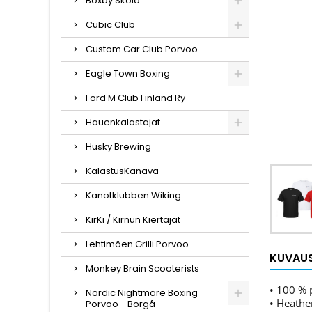
Boxby Skola
Cubic Club
Custom Car Club Porvoo
Eagle Town Boxing
Ford M Club Finland Ry
Hauenkalastajat
Husky Brewing
KalastusKanava
Kanotklubben Wiking
KirKi / Kirnun Kiertäjät
Lehtimäen Grilli Porvoo
KUVAU
Monkey Brain Scooterists
• 100 % 
Nordic Nightmare Boxing
• Heathe
Porvoo - Borgå