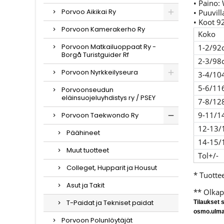
• Paino:
Porvoo Aikikai Ry
• Puuvil
• Koot 9
Porvoon Kamerakerho Ry
Koko
Porvoon Matkailuoppaat Ry -
1-2/92
Borgå Turistguider Rf
2-3/98
Porvoon Nyrkkeilyseura
3-4/10
5-6/11
Porvoonseudun
eläinsuojeluyhdistys ry / PSEY
7-8/12
9-11/1
Porvoon Taekwondo Ry
12-13/
Päähineet
14-15/
Muut tuotteet
Tol+/-
Colleget, Hupparit ja Housut
* Tuotte
Asut ja Takit
** Olkap
T-Paidat ja Tekniset paidat
Tilaukset 
osmo.ulm
Porvoon Polunlöytäjät