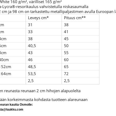
 White 160 g/m², värilliset 165 g/m²
la-Lycra®-resorikaulus vahvistetulla niskasaumalla
2 cm ja 98 cm on tarkastettu metallipaljastimen avulla Euroopan
Leveys cm*
Pituus cm**
cm
31
38
cm
33
41
4cm
38
45
6cm
40,5
50
8cm
43
55
40cm
46
60
152cm
48,5
65
164cm
53,5
72
2,5
2,5
en reunasta reunaan 2 cm hihojen alapuolelta
ään korkeimmasta kohdasta tuotteen alareunaan
seuran kautta Osmolle:
ala@luukku.com