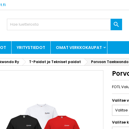
.fi

DOT
YRITYSTIEDOT
OMAT VERKKOKAUPAT
kwondo Ry
T-Paidat ja Tekniset paidat
Porvoon Taekwondo 
Porv
FOTL Val
Valitse 
Valitse 