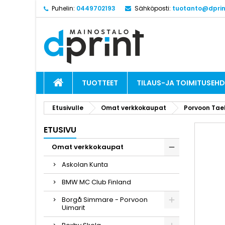
Puhelin:
0449702193
Sähköposti:
tuotanto@dprint
TUOTTEET
TILAUS-JA TOIMITUSEH
Etusivulle
Omat verkkokaupat
Porvoon Tae
ETUSIVU
Omat verkkokaupat
Askolan Kunta
BMW MC Club Finland
Borgå Simmare - Porvoon
Uimarit