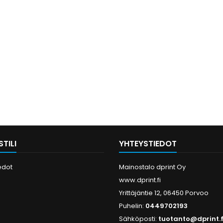
TILI
YHTEYSTIEDOT
edot
Mainostalo dprint Oy
www.dprint.fi
Yrittäjäntie 12, 06450 Porvoo
Puhelin:
0449702193
Sähköposti:
tuotanto@dprint.f