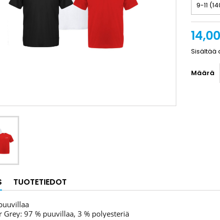
14,0
Sisältää 
Määrä
S
TUOTETIEDOT
puuvillaa
r Grey: 97 % puuvillaa, 3 % polyesteriä