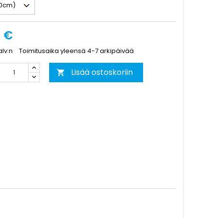
0 €
alv:n
Toimitusaika yleensä 4-7 arkipäivää
Lisää ostoskoriin
