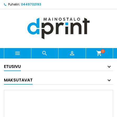
Puhelin:
0449702193
0



shopping_cart
ETUSIVU
MAKSUTAVAT