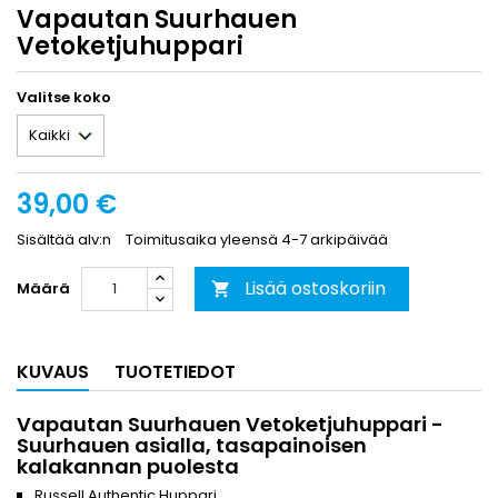
Vapautan Suurhauen
Vetoketjuhuppari
Valitse koko
39,00 €
Sisältää alv:n
Toimitusaika yleensä 4-7 arkipäivää
Lisää ostoskoriin
Määrä

KUVAUS
TUOTETIEDOT
Vapautan Suurhauen Vetoketjuhuppari -
Suurhauen asialla, tasapainoisen
kalakannan puolesta
Russell Authentic Huppari