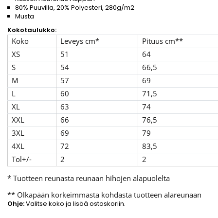
80% Puuvilla, 20% Polyesteri, 280g/m2
Musta
Kokotaulukko:
Koko
Leveys cm*
Pituus cm**
XS
51
64
S
54
66,5
M
57
69
L
60
71,5
XL
63
74
XXL
66
76,5
3XL
69
79
4XL
72
83,5
Tol+/-
2
2
* Tuotteen reunasta reunaan hihojen alapuolelta
** Olkapään korkeimmasta kohdasta tuotteen alareunaan
Ohje:
Valitse koko ja lisää ostoskoriin.