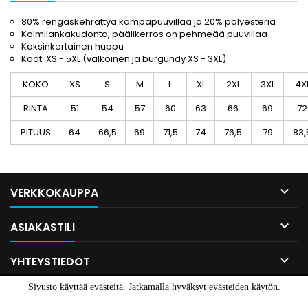
80% rengaskehrättyä kampapuuvillaa ja 20% polyesteriä
Kolmilankakudonta, päälikerros on pehmeää puuvillaa
Kaksinkertainen huppu
Koot: XS - 5XL (valkoinen ja burgundy XS - 3XL)
KOKO
XS
S
M
L
XL
2XL
3XL
4X
RINTA
51
54
57
60
63
66
69
72
PITUUS
64
66,5
69
71,5
74
76,5
79
83,

VERKKOKAUPPA

ASIAKASTILI

YHTEYSTIEDOT
Sivusto käyttää evästeitä. Jatkamalla hyväksyt evästeiden käytön.
© Copyright 2026 Mainostalo dprint Oy. All Rights Reserved.
Hyväksyn
Lue lisää.