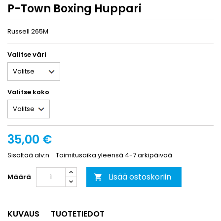
P-Town Boxing Huppari
Russell 265M
Valitse väri
Valitse koko
35,00 €
Sisältää alv:n
Toimitusaika yleensä 4-7 arkipäivää
Lisää ostoskoriin
Määrä

KUVAUS
TUOTETIEDOT