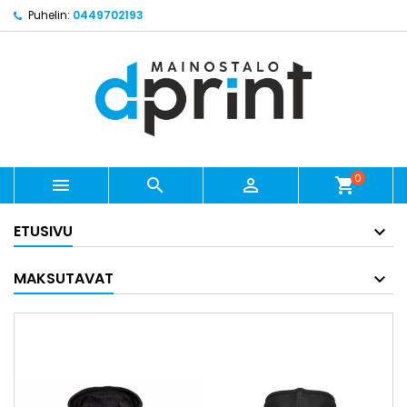
Puhelin:
0449702193
0



shopping_cart
ETUSIVU
MAKSUTAVAT