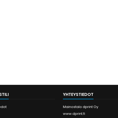
TILI
YHTEYSTIEDOT
edot
Mainostalo dprint Oy
www.dprint.fi