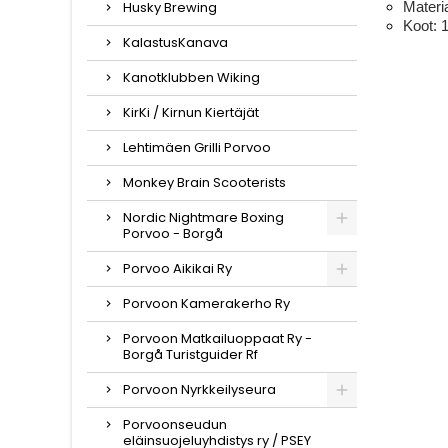
Husky Brewing
Materi
Koot: 
KalastusKanava
Kanotklubben Wiking
KirKi / Kirnun Kiertäjät
Lehtimäen Grilli Porvoo
Monkey Brain Scooterists
Nordic Nightmare Boxing
Porvoo - Borgå
Porvoo Aikikai Ry
Porvoon Kamerakerho Ry
Porvoon Matkailuoppaat Ry -
Borgå Turistguider Rf
Porvoon Nyrkkeilyseura
Porvoonseudun
eläinsuojeluyhdistys ry / PSEY