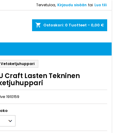
Tervetuloa,
Kirjaudu sisään
tai
Luo tili
shopping_cart
Ostoskori:
0
Tuotteet - 0,00 €
 Vetoketjuhuppari
U Craft Lasten Tekninen
ketjuhuppari
lve 1910159
koko