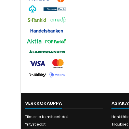
VERKKOKAUPPA
ASIAKAS
Tilaus-ja toimitusehdot
Henkilöti
Yritystiedot
Tilaukset