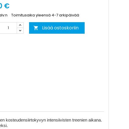
0 €
alv:n
Toimitusaika yleensä 4-7 arkipäivää
Lisää ostoskoriin

en kosteudensiirtokyvyn intensiivisten treenien aikana.
eksi.