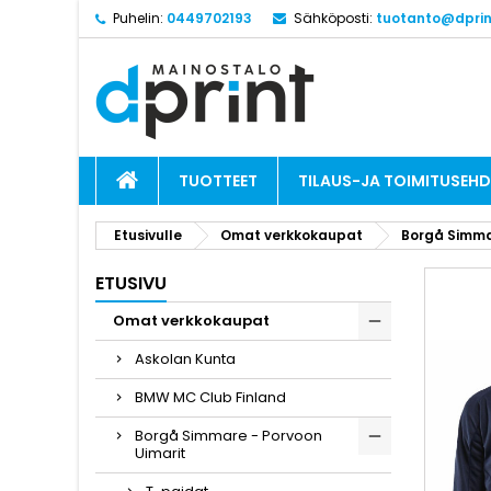
Puhelin:
0449702193
Sähköposti:
tuotanto@dprint
TUOTTEET
TILAUS-JA TOIMITUSEH
Etusivulle
Omat verkkokaupat
Borgå Simma
ETUSIVU
Omat verkkokaupat
Askolan Kunta
BMW MC Club Finland
Borgå Simmare - Porvoon
Uimarit