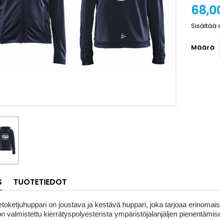
68,0
Sisältää 
Määrä
S
TUOTETIEDOT
toketjuhuppari on joustava ja kestävä huppari, joka tarjoaa erinomais
n valmistettu kierrätyspolyesterista ympäristöjalanjäljen pienentämis