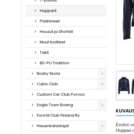
T-paidat
Hupparit
Päähineet
Housut ja Shortsit
Muut tuotteet
Takit
BS-PU Triathlon
Boxby Skola
Cubic Club
Custom Car Club Porvoo
Eagle Town Boxing
KUVAU
Ford M Club Finland Ry
Evolve ve
Hauenkalastajat
Huppari o