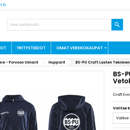
.fi

DOT
YRITYSTIEDOT
OMAT VERKKOKAUPAT
re - Porvoon Uimarit
Hupparit
BS-PU Craft Lasten Tekninen
BS-P
Veto
Craft Evo
Valitse 