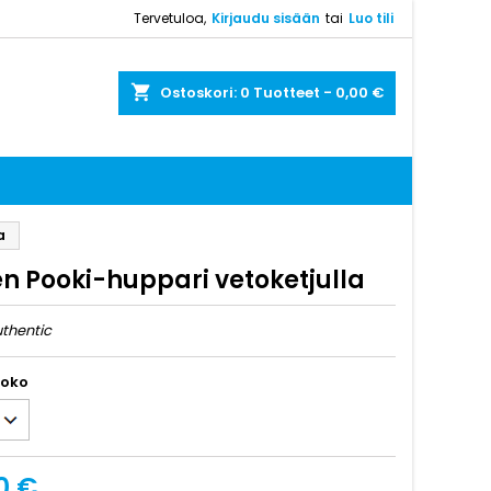
Tervetuloa,
Kirjaudu sisään
tai
Luo tili
shopping_cart
Ostoskori:
0
Tuotteet - 0,00 €
a
en Pooki-huppari vetoketjulla
uthentic
koko
0 €