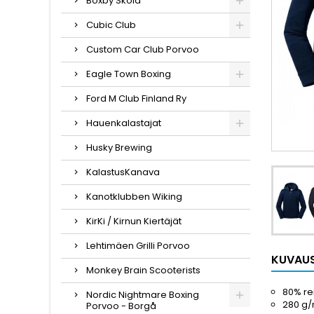
Boxby Skola
Cubic Club
Custom Car Club Porvoo
Eagle Town Boxing
Ford M Club Finland Ry
Hauenkalastajat
Husky Brewing
KalastusKanava
Kanotklubben Wiking
KirKi / Kirnun Kiertäjät
Lehtimäen Grilli Porvoo
KUVAU
Monkey Brain Scooterists
80% re
Nordic Nightmare Boxing
280 g
Porvoo - Borgå