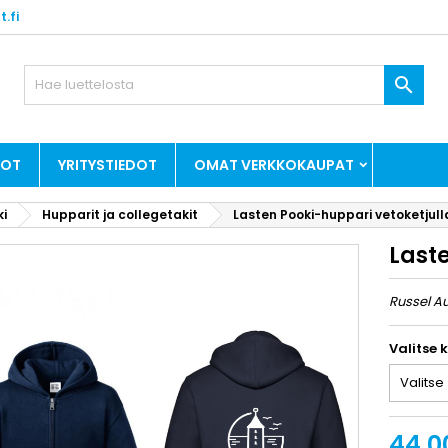
.fi

DOT
YRITYSTIEDOT
OMAT VERKKOKAUPAT
ki
Hupparit ja collegetakit
Lasten Pooki-huppari vetoketjull
Last
Russel A
Valitse 
44,0