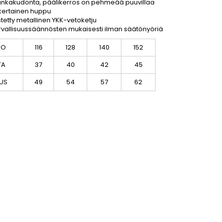
ankakudonta, päälikerros on pehmeää puuvillaa
kertainen huppu
stetty metallinen YKK-vetoketju
urvallisuussäännösten mukaisesti ilman säätönyöriä
KO
116
128
140
152
TA
37
40
42
45
UUS
49
54
57
62