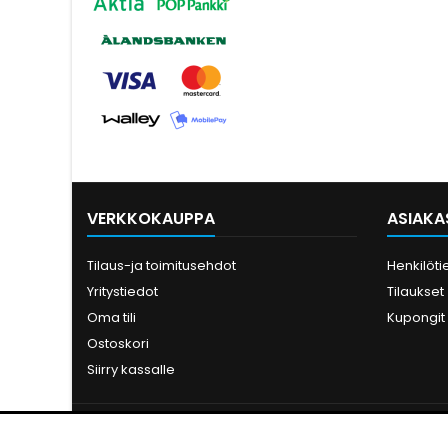
VERKKOKAUPPA
ASIAKAS
Tilaus-ja toimitusehdot
Henkilöti
Yritystiedot
Tilaukset
Oma tili
Kupongit
Ostoskori
Siirry kassalle