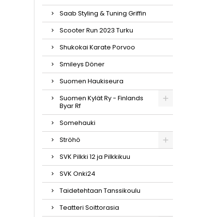
Saab Styling & Tuning Griffin
Scooter Run 2023 Turku
Shukokai Karate Porvoo
Smileys Döner
Suomen Haukiseura
Suomen Kylät Ry - Finlands
Byar Rf
Somehauki
Ströhö
SVK Pilkki 12 ja Pilkkikuu
SVK Onki24
Taidetehtaan Tanssikoulu
Teatteri Soittorasia