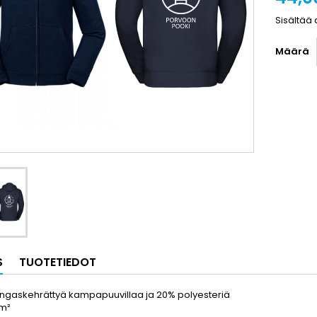
Sisältää 
Määrä
S
TUOTETIEDOT
ngaskehrättyä kampapuuvillaa ja 20% polyesteriä
/m²