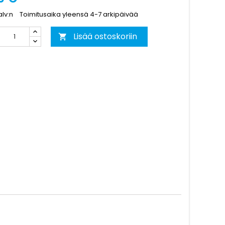
alv:n
Toimitusaika yleensä 4-7 arkipäivää
Lisää ostoskoriin
