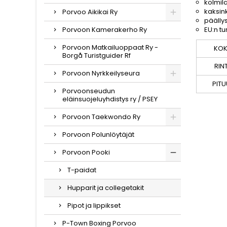
kolmil
kaksin
Porvoo Aikikai Ry
päälly
Porvoon Kamerakerho Ry
EU:n t
Porvoon Matkailuoppaat Ry -
KO
Borgå Turistguider Rf
RIN
Porvoon Nyrkkeilyseura
PIT
Porvoonseudun
eläinsuojeluyhdistys ry / PSEY
Porvoon Taekwondo Ry
Porvoon Polunlöytäjät
Porvoon Pooki
T-paidat
Hupparit ja collegetakit
Pipot ja lippikset
P-Town Boxing Porvoo