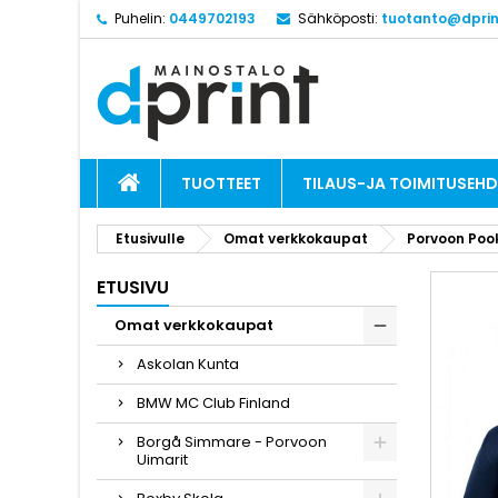
Puhelin:
0449702193
Sähköposti:
tuotanto@dprint
TUOTTEET
TILAUS-JA TOIMITUSEH
Etusivulle
Omat verkkokaupat
Porvoon Poo
ETUSIVU
Omat verkkokaupat
Askolan Kunta
BMW MC Club Finland
Borgå Simmare - Porvoon
Uimarit