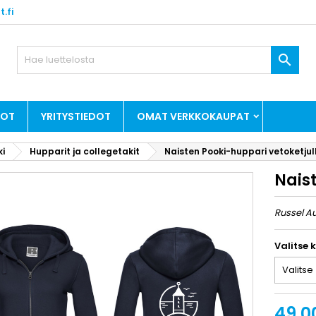
.fi

DOT
YRITYSTIEDOT
OMAT VERKKOKAUPAT
ki
Hupparit ja collegetakit
Naisten Pooki-huppari vetoketjul
Nais
Russel A
Valitse 
49,0