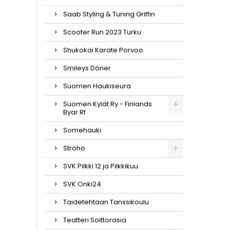
Saab Styling & Tuning Griffin
Scooter Run 2023 Turku
Shukokai Karate Porvoo
Smileys Döner
Suomen Haukiseura
Suomen Kylät Ry - Finlands
Byar Rf
Somehauki
Ströhö
SVK Pilkki 12 ja Pilkkikuu
SVK Onki24
Taidetehtaan Tanssikoulu
Teatteri Soittorasia