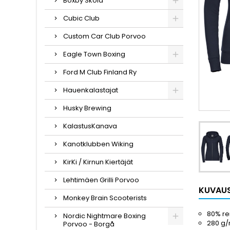
Boxby Skola
Cubic Club
Custom Car Club Porvoo
Eagle Town Boxing
Ford M Club Finland Ry
Hauenkalastajat
Husky Brewing
KalastusKanava
Kanotklubben Wiking
KirKi / Kirnun Kiertäjät
Lehtimäen Grilli Porvoo
KUVAU
Monkey Brain Scooterists
80% re
Nordic Nightmare Boxing
280 g
Porvoo - Borgå