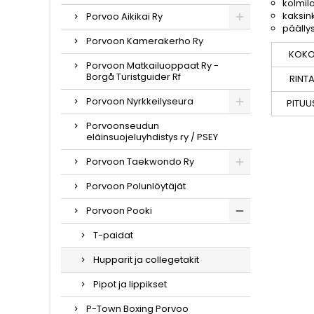
kolmil
kaksin
Porvoo Aikikai Ry
päälly
Porvoon Kamerakerho Ry
KOK
Porvoon Matkailuoppaat Ry -
Borgå Turistguider Rf
RINT
Porvoon Nyrkkeilyseura
PITUU
Porvoonseudun
eläinsuojeluyhdistys ry / PSEY
Porvoon Taekwondo Ry
Porvoon Polunlöytäjät
Porvoon Pooki
T-paidat
Hupparit ja collegetakit
Pipot ja lippikset
P-Town Boxing Porvoo