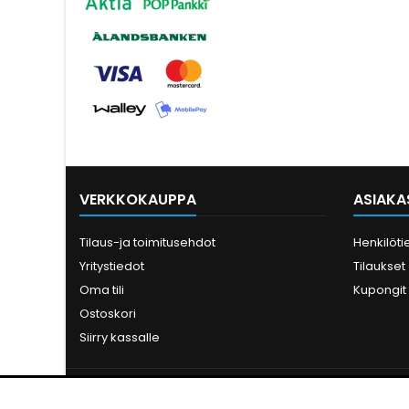
VERKKOKAUPPA
ASIAKAS
Tilaus-ja toimitusehdot
Henkilöti
Yritystiedot
Tilaukset
Oma tili
Kupongit
Ostoskori
Siirry kassalle