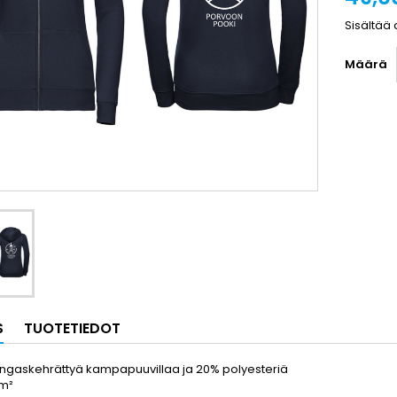
Sisältää 
Määrä
S
TUOTETIEDOT
ngaskehrättyä kampapuuvillaa ja 20% polyesteriä
/m²