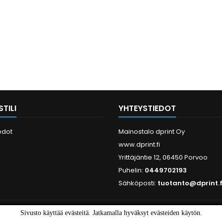
TILI
YHTEYSTIEDOT
edot
Mainostalo dprint Oy
www.dprint.fi
Yrittäjäntie 12, 06450 Porvoo
Puhelin:
0449702193
Sähköposti:
tuotanto@dprint.f
Sivusto käyttää evästeitä. Jatkamalla hyväksyt evästeiden käytön.
© Copyright 2026 Mainostalo dprint Oy. All Rights Reserved.