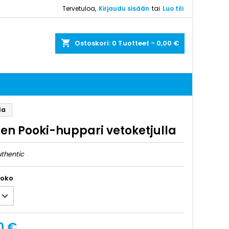
Tervetuloa,
Kirjaudu sisään
tai
Luo tili
shopping_cart
Ostoskori:
0
Tuotteet - 0,00 €
la
ten Pooki-huppari vetoketjulla
uthentic
koko
0 €