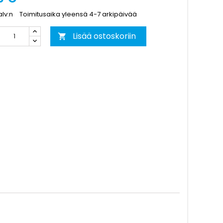
alv:n
Toimitusaika yleensä 4-7 arkipäivää
Lisää ostoskoriin
