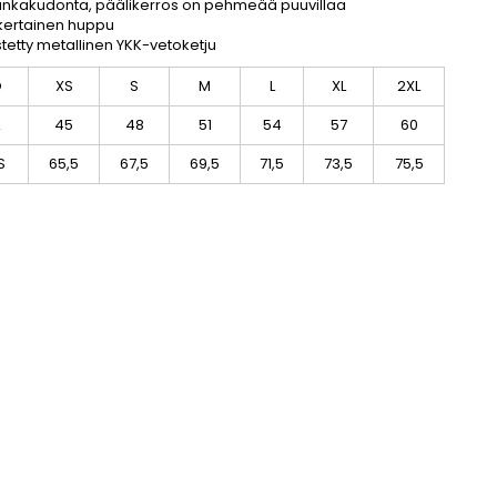
ankakudonta, päälikerros on pehmeää puuvillaa
kertainen huppu
stetty metallinen YKK-vetoketju
O
XS
S
M
L
XL
2XL
A
45
48
51
54
57
60
S
65,5
67,5
69,5
71,5
73,5
75,5