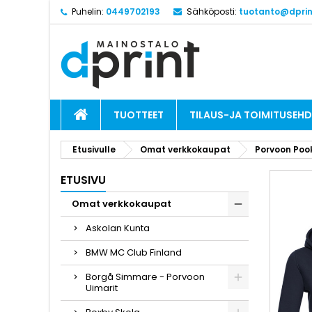
Puhelin:
0449702193
Sähköposti:
tuotanto@dprint
TUOTTEET
TILAUS-JA TOIMITUSEH
Etusivulle
Omat verkkokaupat
Porvoon Poo
ETUSIVU
Omat verkkokaupat
Askolan Kunta
BMW MC Club Finland
Borgå Simmare - Porvoon
Uimarit