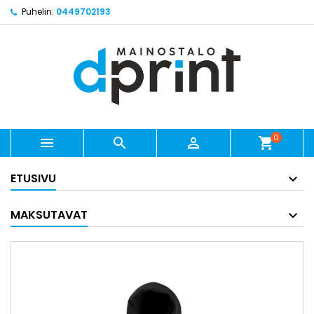
Puhelin:
0449702193
0



shopping_cart
ETUSIVU
MAKSUTAVAT