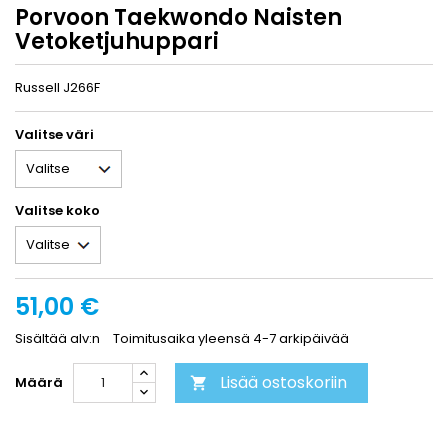
Porvoon Taekwondo Naisten
Vetoketjuhuppari
Russell J266F
Valitse väri
Valitse koko
51,00 €
Sisältää alv:n
Toimitusaika yleensä 4-7 arkipäivää
Lisää ostoskoriin
Määrä
