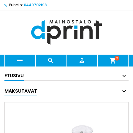
Puhelin:
0449702193
0



shopping_cart
ETUSIVU
MAKSUTAVAT