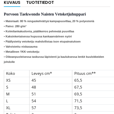
KUVAUS
TUOTETIEDOT
Porvoon Taekwondo Naisten Vetoketjuhuppari
• Materiaali: 80 % rengaskehrättyä kampapuuvillaa, 20 % polyesteriä
• Paino: 280 g/m²
• Kolmilankakudonta, päälikerros pehmeää puuvillaa
• Kaksinkertaisessa hupussa kankaanvärinen nyöri
• Päällystetty vetoketju mahdollistaa ison etupainatuksen
• Vahvistettu niskasauma
• Metallinen YKK-vetoketju
• Oikeanpuoleisessa taskussa läpivienti ja kauluksessa lenkit kuulokkeiden
johdolle
Koko
Leveys cm*
Pituus cm**
XS
45
65,5
S
48
67,5
M
51
69,5
L
54
71,5
XL
57
73,5