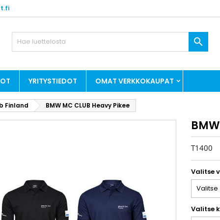
.fi

DOT
YRITYSTIEDOT
OMAT VERKKOKAUPAT
 Finland
BMW MC CLUB Heavy Pikee
BMW 
T1400
Valitse 
Valitse 