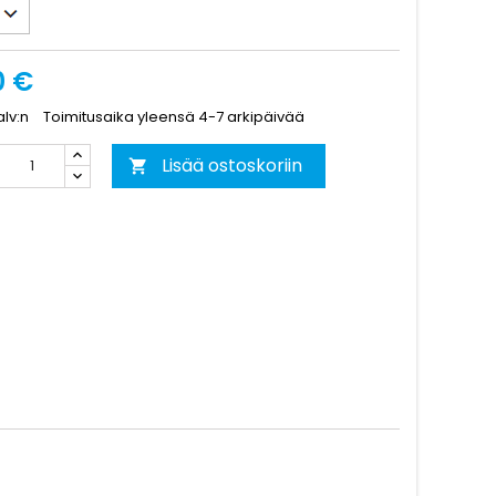
0 €
alv:n
Toimitusaika yleensä 4-7 arkipäivää
Lisää ostoskoriin
