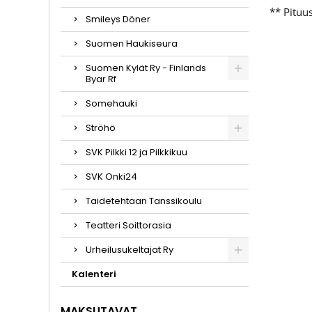
** Pituu
Smileys Döner
Suomen Haukiseura
Suomen Kylät Ry - Finlands
Byar Rf
Somehauki
Ströhö
SVK Pilkki 12 ja Pilkkikuu
SVK Onki24
Taidetehtaan Tanssikoulu
Teatteri Soittorasia
Urheilusukeltajat Ry
Kalenteri
MAKSUTAVAT