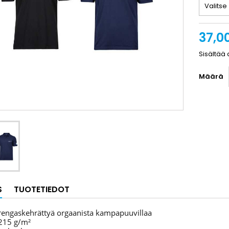
37,0
Sisältää 
Määrä
S
TUOTETIEDOT
rengaskehrättyä orgaanista kampapuuvillaa
 215 g/m²