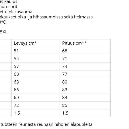
äs kaulus
uuresorit
tettu niskasauma
ikkaukset olka- ja hihasaumoissa sekä helmassa
0°C
 5XL
Leveys cm*
Pituus cm**
51
68
54
71
57
74
60
77
63
80
66
83
69
84
72
85
1,5
1,5
 tuotteen reunasta reunaan hihojen alapuolelta