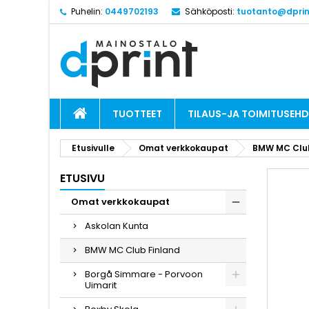
Puhelin:
0449702193
Sähköposti:
tuotanto@dprint
TUOTTEET
TILAUS-JA TOIMITUSEH
Etusivulle
Omat verkkokaupat
BMW MC Club
ETUSIVU
Omat verkkokaupat
Askolan Kunta
BMW MC Club Finland
Borgå Simmare - Porvoon
Uimarit