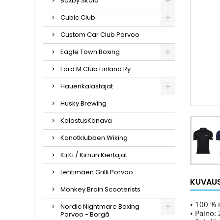
Boxby Skola
Cubic Club
Custom Car Club Porvoo
Eagle Town Boxing
Ford M Club Finland Ry
Hauenkalastajat
Husky Brewing
KalastusKanava
Kanotklubben Wiking
KirKi / Kirnun Kiertäjät
Lehtimäen Grilli Porvoo
KUVAU
Monkey Brain Scooterists
• 100 % 
Nordic Nightmare Boxing
• Paino:
Porvoo - Borgå