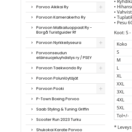
• Ryhdik
• Hihans
Porvoo Aikikai Ry
• Vahvis
• Tuplat
Porvoon Kamerakerho Ry
• Pesu 6
Porvoon Matkailuoppaat Ry -
Borgå Turistguider Rf
Koot: S -
Porvoon Nyrkkeilyseura
Koko
S
Porvoonseudun
eläinsuojeluyhdistys ry / PSEY
M
L
Porvoon Taekwondo Ry
XL
Porvoon Polunlöytäjät
XXL
Porvoon Pooki
3XL
P-Town Boxing Porvoo
4XL
5XL
Saab Styling & Tuning Griffin
Tol+/-
Scooter Run 2023 Turku
* Leveys
Shukokai Karate Porvoo