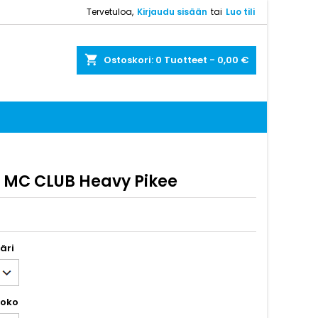
Tervetuloa,
Kirjaudu sisään
tai
Luo tili
shopping_cart
Ostoskori:
0
Tuotteet - 0,00 €
MC CLUB Heavy Pikee
väri
koko