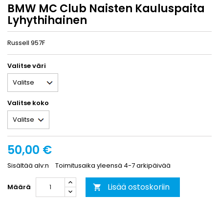
BMW MC Club Naisten Kauluspaita
Lyhythihainen
Russell 957F
Valitse väri
Valitse koko
50,00 €
Sisältää alv:n
Toimitusaika yleensä 4-7 arkipäivää
Lisää ostoskoriin
Määrä
