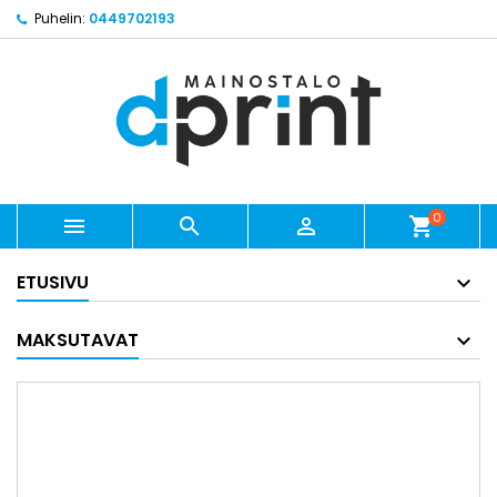
Puhelin:
0449702193
0



shopping_cart
ETUSIVU
MAKSUTAVAT