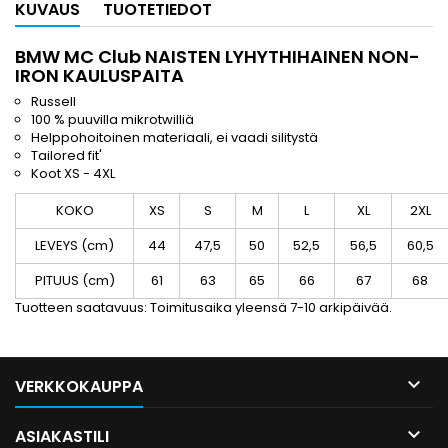
KUVAUS
TUOTETIEDOT
BMW MC Club NAISTEN LYHYTHIHAINEN NON-
IRON KAULUSPAITA
Russell
100 % puuvilla mikrotwilliä
Helppohoitoinen materiaali, ei vaadi silitystä
Tailored fit'
Koot XS - 4XL
KOKO
XS
S
M
L
XL
2XL
LEVEYS (cm)
44
47,5
50
52,5
56,5
60,5
PITUUS (cm)
61
63
65
66
67
68
Tuotteen saatavuus: Toimitusaika yleensä 7-10 arkipäivää.

VERKKOKAUPPA

ASIAKASTILI