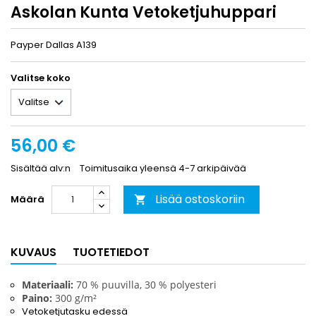
Askolan Kunta Vetoketjuhuppari
Payper Dallas A139
Valitse koko
56,00 €
Sisältää alv:n
Toimitusaika yleensä 4-7 arkipäivää
Lisää ostoskoriin
Määrä

KUVAUS
TUOTETIEDOT
Materiaali:
70 % puuvilla, 30 % polyesteri
Paino:
300 g/m²
Vetoketjutasku edessä