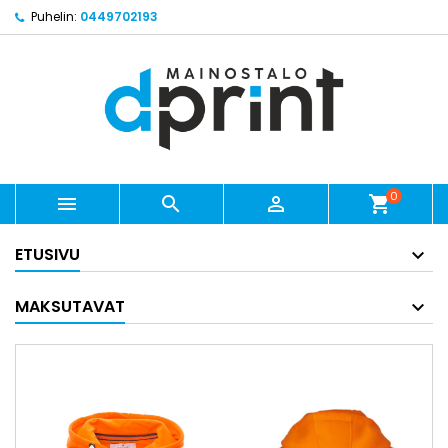
Puhelin:
0449702193
0



shopping_cart
ETUSIVU
MAKSUTAVAT